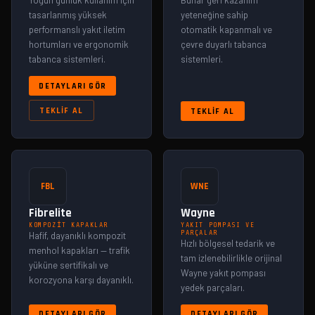
Yoğun günlük kullanım için
Buhar geri kazanım
tasarlanmış yüksek
yeteneğine sahip
performanslı yakıt iletim
otomatik kapanmalı ve
hortumları ve ergonomik
çevre duyarlı tabanca
tabanca sistemleri.
sistemleri.
DETAYLARI GÖR
TEKLIF AL
TEKLIF AL
FBL
WNE
Fibrelite
Wayne
KOMPOZIT KAPAKLAR
YAKIT POMPASI VE
PARÇALAR
Hafif, dayanıklı kompozit
Hızlı bölgesel tedarik ve
menhol kapakları — trafik
tam izlenebilirlikle orijinal
yüküne sertifikalı ve
Wayne yakıt pompası
korozyona karşı dayanıklı.
yedek parçaları.
DETAYLARI GÖR
DETAYLARI GÖR