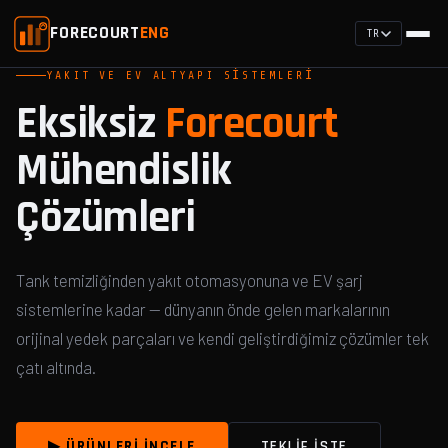
FORECOURT
ENG
TR
YAKIT VE EV ALTYAPI SISTEMLERI
Eksiksiz
Forecourt
Mühendislik
Çözümleri
Tank temizliğinden yakıt otomasyonuna ve EV şarj
sistemlerine kadar — dünyanın önde gelen markalarının
orijinal yedek parçaları ve kendi geliştirdiğimiz çözümler tek
çatı altında.
▶ ÜRÜNLERI İNCELE
TEKLIF İSTE