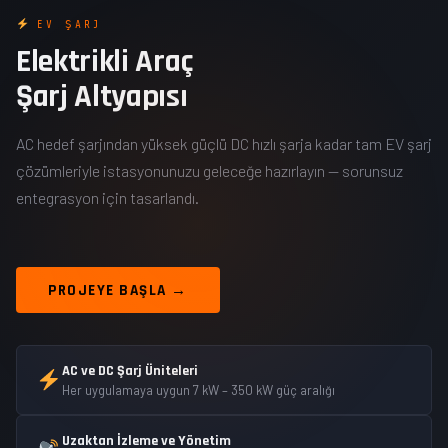
EV ŞARJ
Elektrikli Araç
Şarj Altyapısı
AC hedef şarjından yüksek güçlü DC hızlı şarja kadar tam EV şarj
çözümleriyle istasyonunuzu geleceğe hazırlayın — sorunsuz
entegrasyon için tasarlandı.
PROJEYE BAŞLA →
AC ve DC Şarj Üniteleri
Her uygulamaya uygun 7 kW – 350 kW güç aralığı
Uzaktan İzleme ve Yönetim