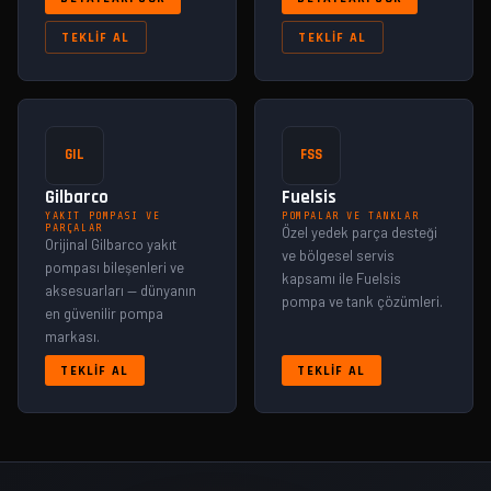
TEKLIF AL
TEKLIF AL
GIL
FSS
Gilbarco
Fuelsis
YAKIT POMPASI VE
POMPALAR VE TANKLAR
PARÇALAR
Özel yedek parça desteği
Orijinal Gilbarco yakıt
ve bölgesel servis
pompası bileşenleri ve
kapsamı ile Fuelsis
aksesuarları — dünyanın
pompa ve tank çözümleri.
en güvenilir pompa
markası.
TEKLIF AL
TEKLIF AL