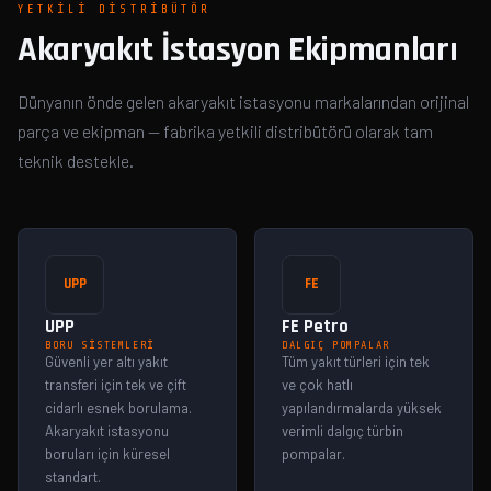
YETKILI DISTRIBÜTÖR
Akaryakıt İstasyon Ekipmanları
Dünyanın önde gelen akaryakıt istasyonu markalarından orijinal
parça ve ekipman — fabrika yetkili distribütörü olarak tam
teknik destekle.
UPP
FE
UPP
FE Petro
BORU SISTEMLERI
DALGIÇ POMPALAR
Güvenli yer altı yakıt
Tüm yakıt türleri için tek
transferi için tek ve çift
ve çok hatlı
cidarlı esnek borulama.
yapılandırmalarda yüksek
Akaryakıt istasyonu
verimli dalgıç türbin
boruları için küresel
pompalar.
standart.