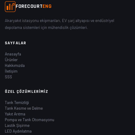
FORECOURT
ENG
Akaryakıt istasyonu ekipmanları, EV şarj altyapısı ve endüstriyel
depolama sistemleri için mühendislik çözümleri.
SAYFALAR
Anasayfa
Ürünler
Hakkımızda
İletişim
SSS
ÖZEL ÇÖZÜMLERIMIZ
Tank Temizliği
Tank Kesme ve Delme
Yakıt Arıtma
Pompa ve Tank Otomasyonu
Lastik Şişirme
LED Aydınlatma