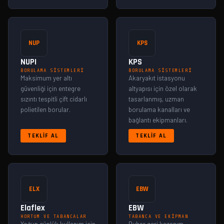
NUP
KPS
NUPI
KPS
BORULAMA SISTEMLERI
BORULAMA SISTEMLERI
Maksimum yer altı
Akaryakıt istasyonu
güvenliği için entegre
altyapısı için özel olarak
sızıntı tespitli çift cidarlı
tasarlanmış, uzman
polietilen borular.
borulama kanalları ve
bağlantı ekipmanları.
TEKLIF AL
TEKLIF AL
ELX
EBW
Elaflex
EBW
HORTUM VE TABANCALAR
TABANCA VE EKIPMAN