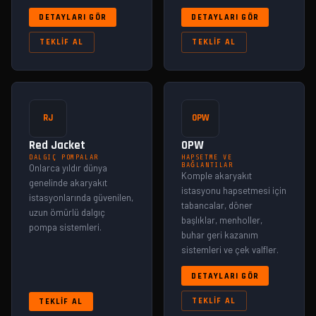
DETAYLARI GÖR
DETAYLARI GÖR
TEKLIF AL
TEKLIF AL
RJ
OPW
Red Jacket
OPW
DALGIÇ POMPALAR
HAPSETME VE
BAĞLANTILAR
Onlarca yıldır dünya
Komple akaryakıt
genelinde akaryakıt
istasyonu hapsetmesi için
istasyonlarında güvenilen,
tabancalar, döner
uzun ömürlü dalgıç
başlıklar, menholler,
pompa sistemleri.
buhar geri kazanım
sistemleri ve çek valfler.
DETAYLARI GÖR
TEKLIF AL
TEKLIF AL