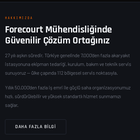
HAKKIMIZDA
Forecourt Mühendisliğinde
Güvenilir Çözüm Ortağınız
27 yılı aşkın süredir, Türkiye genelinde 7.000'den fazla akaryakıt
istasyonuna ekipman tedariği, kurulum, bakım ve teknik servis
sunuyoruz — ülke çapında 112 bölgesel servis noktasıyla.
Yıllık 50.000'den fazla iş emri ile güçlü saha organizasyonumuz
hızlı, sürdürülebilir ve yüksek standartlı hizmet sunmamızı
sağlar.
DAHA FAZLA BILGI